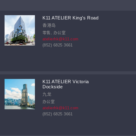
K11 ATELIER King’s Road
香港岛
零售, 办公室
atelierhk@k11.com
(852) 6825 3661
K11 ATELIER Victoria
Dockside
九龙
办公室
atelierhk@k11.com
(852) 6825 3661