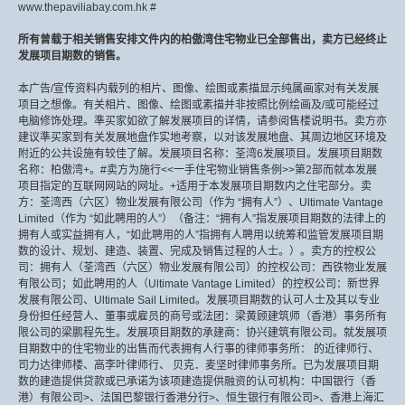
www.thepaviliabay.com.hk #
所有曾载于相关销售安排文件内的柏傲湾住宅物业已全部售出，卖方已经终止
发展项目期数的销售。
本广告/宣传资料内载列的相片、图像、绘图或素描显示纯属画家对有关发展
项目之想像。有关相片、图像、绘图或素描并非按照比例绘画及/或可能经过
电脑修饰处理。準买家如欲了解发展项目的详情，请参阅售楼说明书。卖方亦
建议準买家到有关发展地盘作实地考察，以对该发展地盘、其周边地区环境及
附近的公共设施有较佳了解。发展项目名称：荃湾6发展项目。发展项目期数
名称：柏傲湾+。#卖方为施行<<一手住宅物业销售条例>>第2部而就本发展
项目指定的互联网网站的网址。+适用于本发展项目期数内之住宅部分。卖
方：荃湾西（六区）物业发展有限公司（作为 “拥有人”）、Ultimate Vantage
Limited（作为 “如此聘用的人”）（备注：“拥有人”指发展项目期数的法律上的
拥有人或实益拥有人，“如此聘用的人”指拥有人聘用以统筹和监管发展项目期
数的设计、规划、建造、装置、完成及销售过程的人士。）。卖方的控权公
司：拥有人（荃湾西（六区）物业发展有限公司）的控权公司：西铁物业发展
有限公司；如此聘用的人（Ultimate Vantage Limited）的控权公司：新世界
发展有限公司、Ultimate Sail Limited。发展项目期数的认可人士及其以专业
身份担任经营人、董事或雇员的商号或法团：梁黄顾建筑师（香港）事务所有
限公司的梁鹏程先生。发展项目期数的承建商：协兴建筑有限公司。就发展项
目期数中的住宅物业的出售而代表拥有人行事的律师事务所： 的近律师行、
司力达律师楼、高李叶律师行、 贝克．麦坚时律师事务所。已为发展项目期
数的建造提供贷款或已承诺为该项建造提供融资的认可机构：中国银行（香
港）有限公司>、法国巴黎银行香港分行>、恒生银行有限公司>、香港上海汇