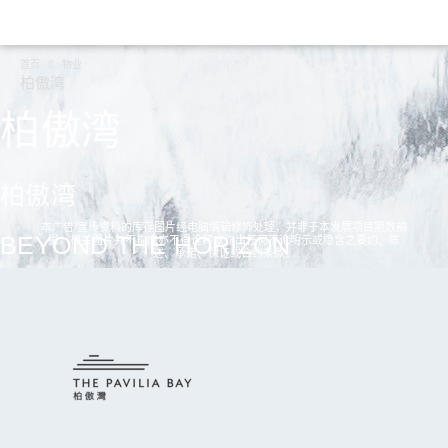
首页
物业
柏傲湾
柏傲湾
柏傲湾
本广告/宣传资料的库存图片经电脑编辑修饰处理，并非于本发展项目期数拍
BEYOND THE HORIZON
摄。相关图片并不构成亦不得诠释成作出任何不论明示或隐含之要约、陈
述、承诺、保证或合约条款。
继续