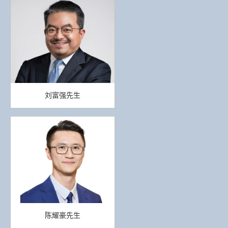
刘富强先生
陈耀豪先生