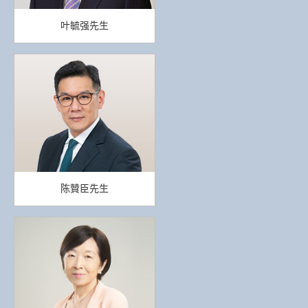
叶毓强先生
陈贊臣先生