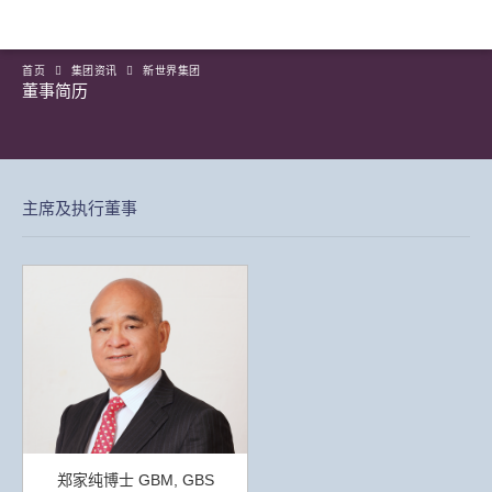
首页
集团资讯
新世界集团
董事简历
主席及执行董事
郑家纯博士 GBM, GBS