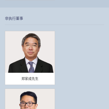
非执行董事
郑家成先生