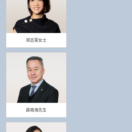
郑志雯女士
薛南海先生