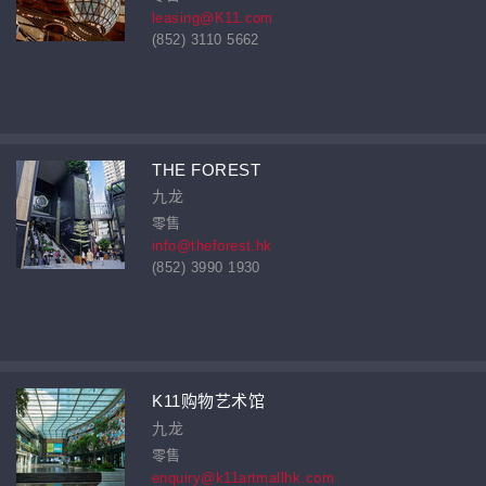
leasing@K11.com
(852) 3110 5662
THE FOREST
九龙
零售
info@theforest.hk
(852) 3990 1930
K11购物艺术馆
九龙
零售
enquiry@k11artmallhk.com