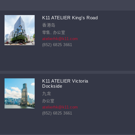
K11 ATELIER King’s Road
香港岛
零售, 办公室
atelierhk@k11.com
(852) 6825 3661
K11 ATELIER Victoria
Dockside
九龙
办公室
atelierhk@k11.com
(852) 6825 3661