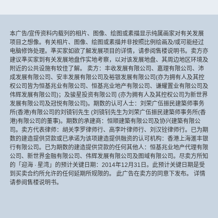
本广告/宣传资料内载列的相片、图像、绘图或素描显示纯属画家对有关发展
项目之想像。有关相片、图像、绘图或素描并非按照比例绘画及/或可能经过
电脑修饰处理。準买家如欲了解发展项目的详情，请参阅售楼说明书。卖方亦
建议準买家到有关发展地盘作实地考察，以对该发展地盘、其周边地区环境及
附近的公共设施有较佳了解。 卖方：丰收发展有限公司、嘉理有限公司、沛
成发展有限公司、安丰发展有限公司及裕银发展有限公司(亦为拥有人及其控
权公司皆为恒基兆业有限公司、恒基兆业地产有限公司、谦耀置业有限公司及
伟辉发展有限公司)；及骏星投资有限公司 (亦为拥有人及其控权公司为新世界
发展有限公司及冠悦有限公司)。期数的认可人士：刘荣广伍振民建築师事务
所(香港)有限公司的刘镜钊先生 (刘镜钊先生为刘荣广伍振民建築师事务所(香
港)有限公司的董事)。期数的承建商：恒顺建築有限公司及协兴建築有限公
司。卖方代表律师：胡关李罗律师行、高李叶律师行、刘汉铨律师行。已为期
数的建造提供贷款或已承诺为该项建造提供融资的认可机构：香港上海滙丰银
行有限公司。已为期数的建造提供贷款的任何其他人：恒基兆业地产代理有限
公司、新世界金融有限公司、伟辉发展有限公司及图域有限公司。尽卖方所知
的「迎海 ∙ 星湾」的预计关键日期：2014年12月31日。此预计关键日期是受
到买卖合约所允许的任何延期所规限的。 此广告在卖方的同意下发布。 详情
请参阅售楼说明书。