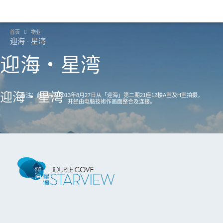
首页
物业
迎海 ∙ 星湾
迎海‧星湾
迎海‧星湾
备注：此相片为2013年8月27日从「迎海」第二期21座12楼A室及H室拍摄，
并经由电脑技術作画面整合及连接。
继续