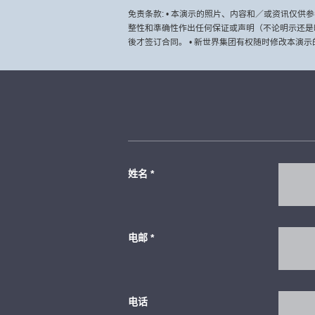
免责条款: • 本演示的照片、内容和／或资讯仅供
整性和準确性作出任何保证或声明（不论明示还是
後才签订合同。 • 新世界集团有权随时修改本演示
姓名
*
电邮
*
电话