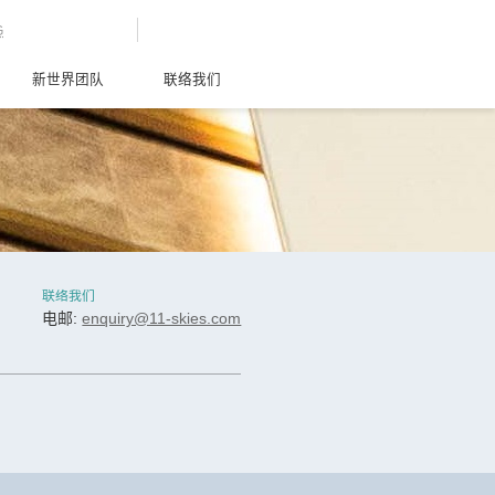
G
新世界团队
联络我们
联络我们
电邮:
enquiry@11-skies.com