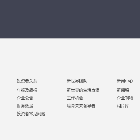
投资者关系
新世界团队
新闻中心
年报及简报
新世界的生活点滴
新闻稿
企业公告
工作机会
企业刊物
财务数据
培育未来领导者
相片库
投资者常见问题