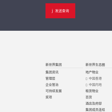
发送查询
新世界集团
新世界生态圈
集团资讯
地产物业
管理层
中国香港
企业管治
中国内地
可持续发展
租赁物业
奖项
百货
酒店及府邸
集团成员连结