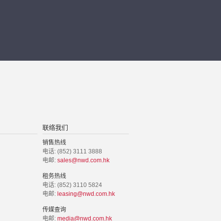
联络我们
销售热线
电话: (852) 3111 3888
电邮:
sales@nwd.com.hk
租务热线
电话: (852) 3110 5824
电邮:
leasing@nwd.com.hk
传媒查询
电邮:
media@nwd.com.hk