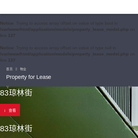
Notice
: Trying to access array offset on value of type bool in
/var/www/html/application/models/property_lease_model.php
on
line
137
Notice
: Trying to access array offset on value of type null in
/var/www/html/application/models/property_lease_model.php
on
line
137
首页
物业
Property for Lease
83琼林街
查看
83琼林街