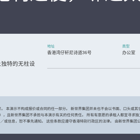
地址
类型
香港湾仔轩尼诗道36号
办公室
上独特的无柱设
参考。 本演示不构成报价或合同的任一部分。 新世界集团并未也不会以书面、口头或
），且新世界集团不承担与本演示有关的任何责任。 所有有意愿的承租人都宜寻求独
／或信息，恕不事先通知。 这些条款应遵守香港特别行政区的法律。 由新世界集团公司