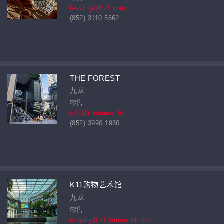
leasing@K11.com
(852) 3110 5662
THE FOREST
九龙
零售
info@theforest.hk
(852) 3990 1930
K11购物艺术馆
九龙
零售
enquiry@k11artmallhk.com