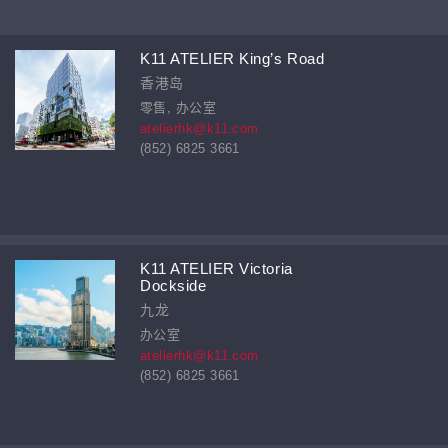
K11 ATELIER King’s Road
香港岛
零售, 办公室
atelierhk@k11.com
(852) 6825 3661
K11 ATELIER Victoria
Dockside
九龙
办公室
atelierhk@k11.com
(852) 6825 3661