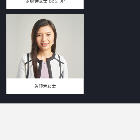
罗咏诗女士 BBS, JP
黄仰芳女士