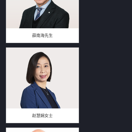
薛南海先生
赵慧娴女士