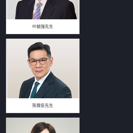
叶毓强先生
陈贊臣先生