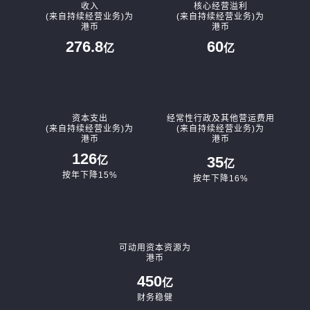
收入
核心经营溢利
(来自持续经营业务)为
(来自持续经营业务)为
补发已报失股票的公告
港币
港币
276.8
60
亿
亿
资本支出
经常性行政及其他营运费用
(来自持续经营业务)为
(来自持续经营业务)为
港币
港币
126
35
亿
亿
按年下降15%
按年下降16%
可动用资本资源为
港币
450
亿
财务稳健