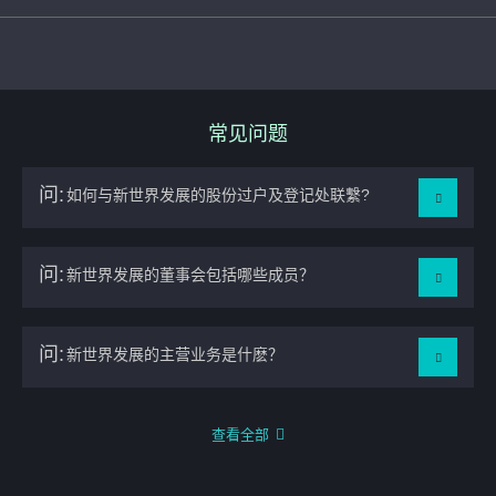
常见问题
问:
如何与新世界发展的股份过户及登记处联繫?
答:
卓佳证券登记有限公司
问:
新世界发展的董事会包括哪些成员？
地址: 香港夏慤道 16 号远东金融中心 17 楼
电话: (852) 2980 1333
答:
截至2025年12月12日，本集团董事会由18名董事所组
问:
新世界发展的主营业务是什麽？
成，其中包括8名执行董事，4名非执行董事及6名独立非
执行董事。有关
董事简介
请参阅此页。
答:
本集团作为一个散发着 The Artisanal Movement 独特个
查看全部
性的品牌，主营业务包括物业发展、物业投资及其他策略
性业务，业务遍布大中华，特别是在粤港澳大湾区。