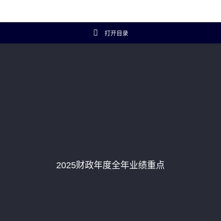
打开目录
投资者关系主页
投资者概览
财务数据
年报及简报
2025财政年度全年业绩重点
企业资料
Artisanal Connect
可持续发展