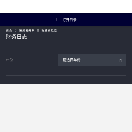
打开目录
首页
投资者关系
投资者概览
投资者关系主页
财务日志
投资者概览
请选择年份
年份
财务数据
年报及简报
企业资料
Artisanal Connect
可持续发展