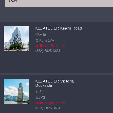
办公室
K11 ATELIER King’s Road
香港岛
零售, 办公室
atelierhk@k11.com
(852) 6825 3661
K11 ATELIER Victoria
Dockside
九龙
办公室
atelierhk@k11.com
(852) 6825 3661