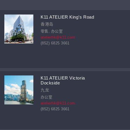
K11 ATELIER King’s Road
香港岛
零售, 办公室
atelierhk@k11.com
(852) 6825 3661
K11 ATELIER Victoria
Dockside
九龙
办公室
atelierhk@k11.com
(852) 6825 3661