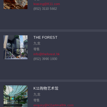
leasing@K11.com
(852) 3110 5662
THE FOREST
九龙
零售
info@theforest.hk
(852) 3990 1930
K11购物艺术馆
九龙
零售
enquiry@k11artmallhk.com