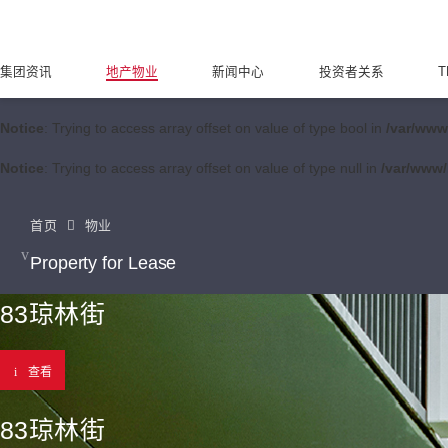
集团资讯
地产物业
新闻中心
投资者关系
T
Notice
: Trying to access array offset on value of type bool in
/var/www
Notice
: Trying to access array offset on value of type null in
/var/www/
首页
物业
Property for Lease
83琼林街
查看
83琼林街