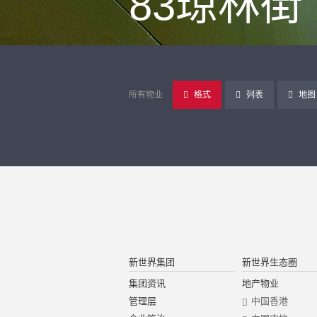
83琼林街
所有物业
格式
列表
地图
新世界集团
新世界生态圈
集团资讯
地产物业
管理层
中国香港