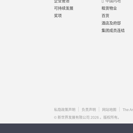
企业管治
中国内地
可持续发展
租赁物业
奖项
百货
酒店及府邸
集团成员连结
私隐政策声明
负责声明
网站地图
The A
© 新世界发展有限公司 2026 。版权所有。