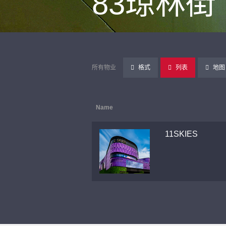
83琼林街
所有物业
格式
列表
地图
Name
11SKIES