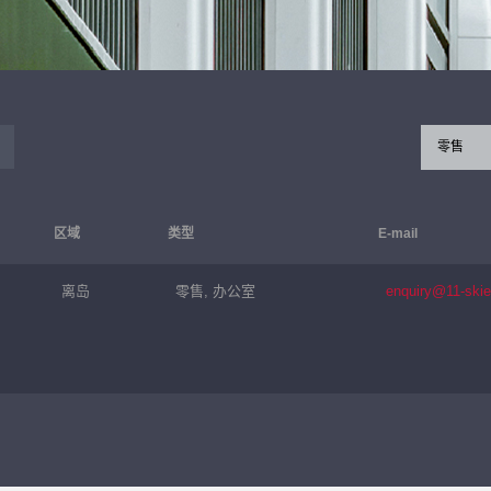
零售
区域
类型
E-mail
离岛
零售, 办公室
enquiry@11-ski