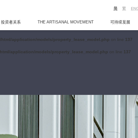
简
繁
EN
投资者关系
THE ARTISANAL MOVEMENT
可持续发展
/html/application/models/property_lease_model.php
on line
137
html/application/models/property_lease_model.php
on line
137