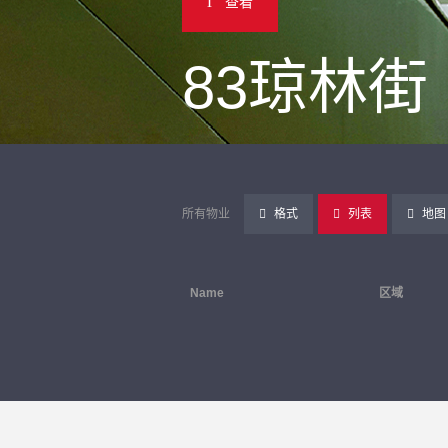
查看
83琼林街
所有物业
格式
列表
地图
Name
区域