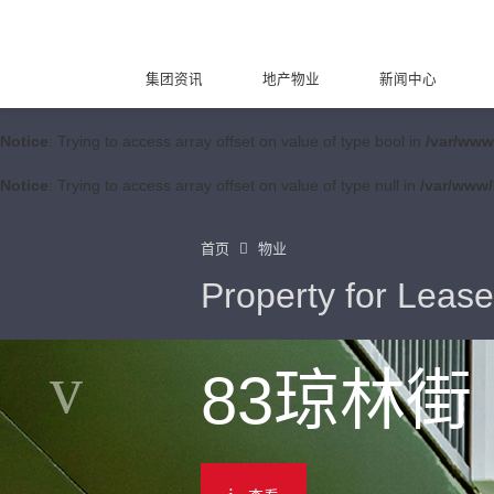
集团资讯
地产物业
新闻中心
Notice
: Trying to access array offset on value of type bool in
/var/www
Notice
: Trying to access array offset on value of type null in
/var/www/
首页
物业
Property for Lease
83琼林街