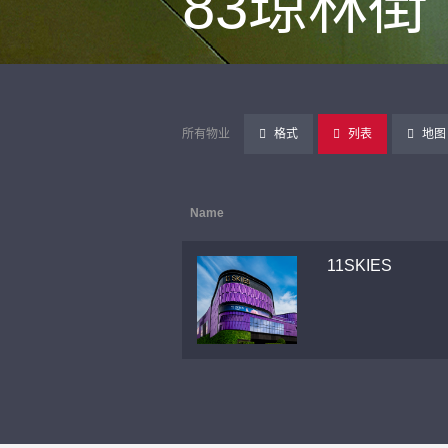
83琼林街
所有物业
格式
列表
地图
Name
11SKIES