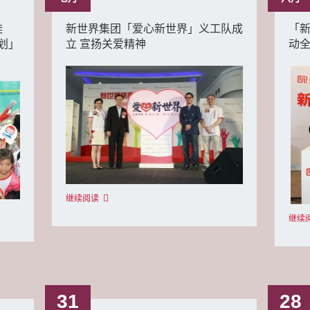
蛙
新世界集团「爱心新世界」义工队成
「新
划」
立 宣扬关爱精神
动全
继续阅读
继续
31
28