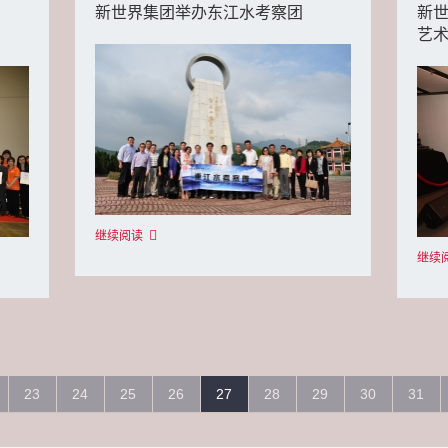
新世界集团举办东江水考察团
新世
艺
继续阅读
继续
23
24
25
26
27
28
29
30
31