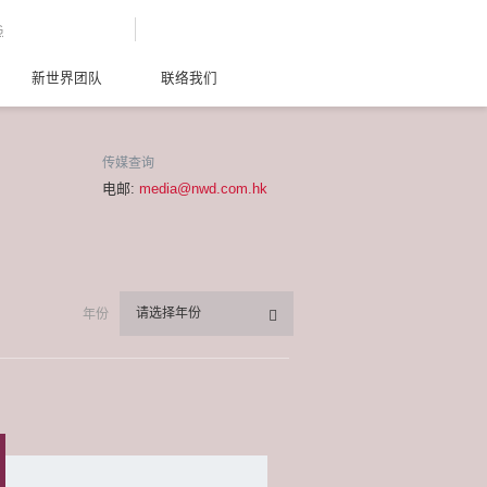
G
新世界团队
联络我们
传媒查询
电邮:
media@nwd.com.hk
请选择年份
年份