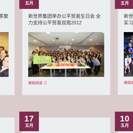
五月
五月
茶聚
新世界集团举办公平贸易生日会 全
新
力支持公平贸易双周2012
实习
继续
继续阅读
17
10
五月
五月