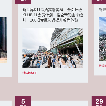
月
新世界K11深拓高端客群 全面升级
新世
KLUB 11会员计划 推全新铂金卡级
别 100项专属礼遇提升尊尚体验
继续
继续阅读
5
29