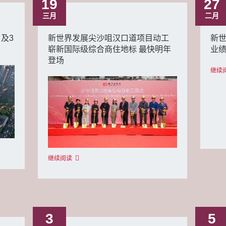
19
27
三月
二月
月及3
新世界发展尖沙咀汉口道项目动工
新世
崭新国际级综合商住地标 最快明年
业
登场
继续
继续阅读
3
5