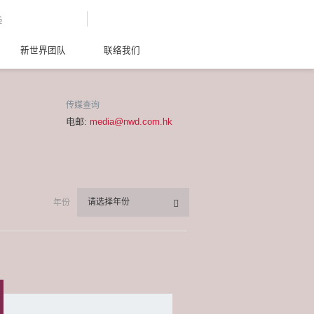
G
新世界团队
联络我们
传媒查询
电邮:
media@nwd.com.hk
请选择年份
年份