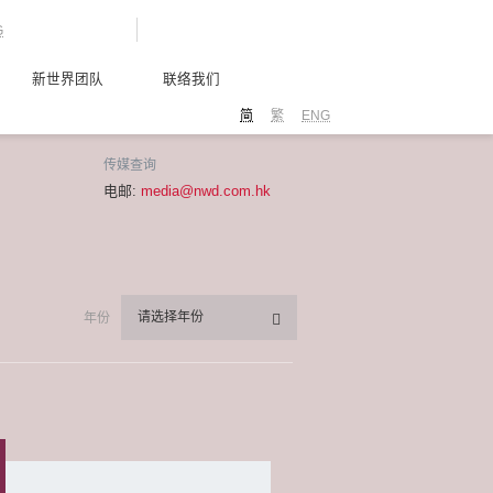
G
新世界团队
联络我们
简
繁
ENG
传媒查询
电邮:
media@nwd.com.hk
请选择年份
年份