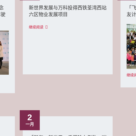
念
新世界发展与万科投得西铁荃湾西站
「飞
驾驶
六区物业发展项目
友
继续阅读
继续
2
一月