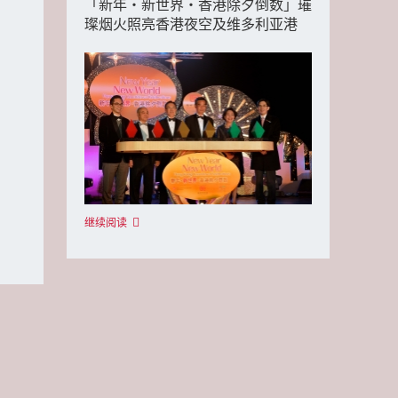
「新年‧新世界‧香港除夕倒数」璀
璨烟火照亮香港夜空及维多利亚港
继续阅读