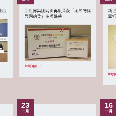
业绩
新世界集团网页再度荣获「无障碍优
新世
异网站奖」多项殊荣
囊
继续阅读
继续
23
16
一月
一月