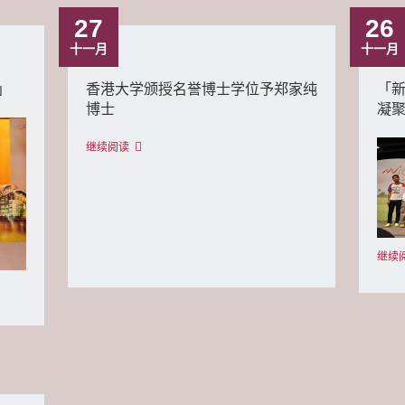
27
26
十一月
十一月
」
香港大学颁授名誉博士学位予郑家纯
「
博士
凝聚
继续阅读
继续