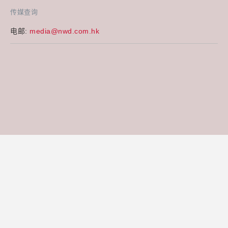
传媒查询
电邮:
media@nwd.com.hk