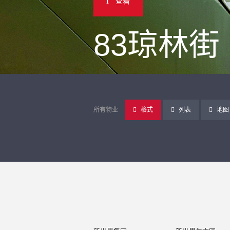
查看
83琼林街
所有物业
格式
列表
地图