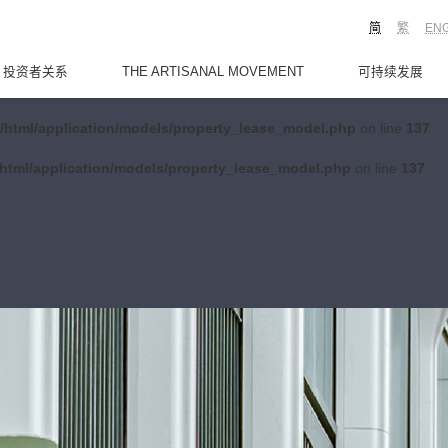
简
繁
EN
投资者关系
THE ARTISANAL MOVEMENT
可持续发展
/html/application/models/property_lease_model.php
on line
137
html/application/models/property_lease_model.php
on line
137