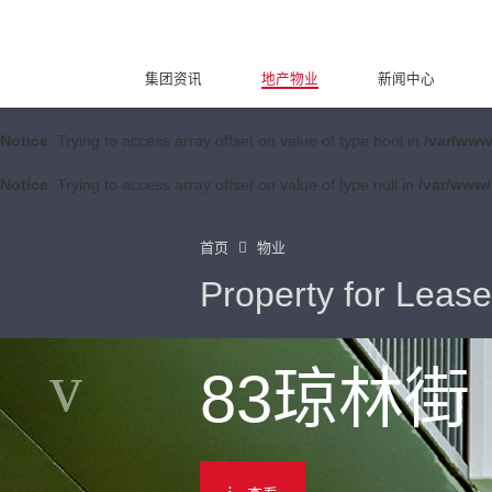
集团资讯
地产物业
新闻中心
Notice
: Trying to access array offset on value of type bool in
/var/www
Notice
: Trying to access array offset on value of type null in
/var/www/
首页
物业
Property for Lease
83琼林街