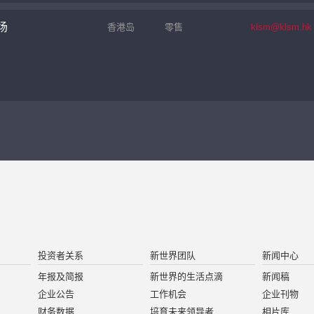
场
香港岛
零售
klsm@klsm.hk
投资者关系
新世界团队
新闻中心
年报及简报
新世界的生活点滴
新闻稿
企业公告
工作机会
企业刊物
财务数据
培育未来领导者
相片库