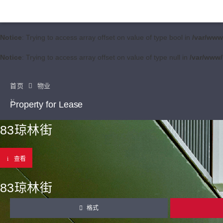
Notice
: Trying to access array offset on value of type bool in
/var/www
Notice
: Trying to access array offset on value of type null in
/var/www/
首页
物业
Property for Lease
83琼林街
查看
83琼林街
格式