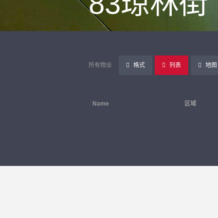
83琼林街
所有物业
格式
列表
地图
Name
区域