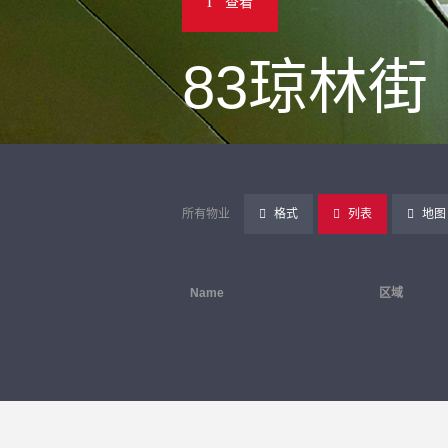
查看
83琼林街
所有物业
格式
列表
地图
Name
区域