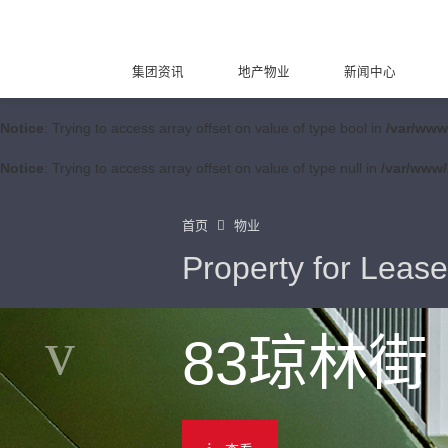
集团资讯
地产物业
新闻中心
Notice
: Trying to access array offset on value of type bool in
/var/www
Notice
: Trying to access array offset on value of type null in
/var/www/
首页
物业
Property for Lease
83琼林街