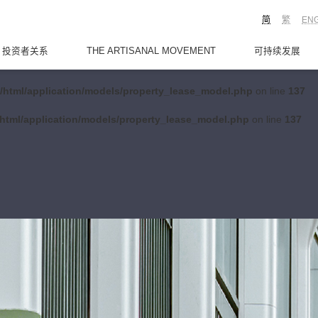
简
繁
EN
投资者关系
THE ARTISANAL MOVEMENT
可持续发展
/html/application/models/property_lease_model.php
on line
137
html/application/models/property_lease_model.php
on line
137