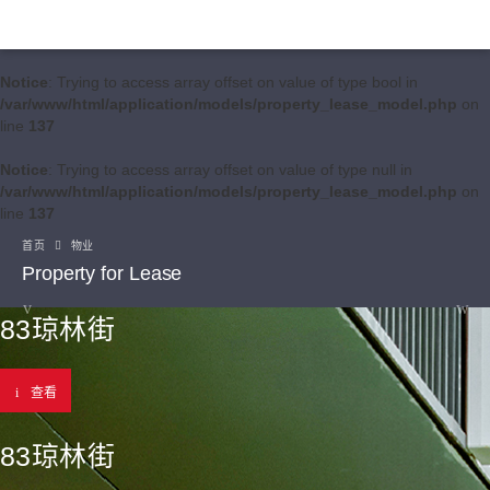
Notice
: Trying to access array offset on value of type bool in
/var/www/html/application/models/property_lease_model.php
on
line
137
Notice
: Trying to access array offset on value of type null in
/var/www/html/application/models/property_lease_model.php
on
line
137
首页
物业
Property for Lease
83琼林街
查看
83琼林街