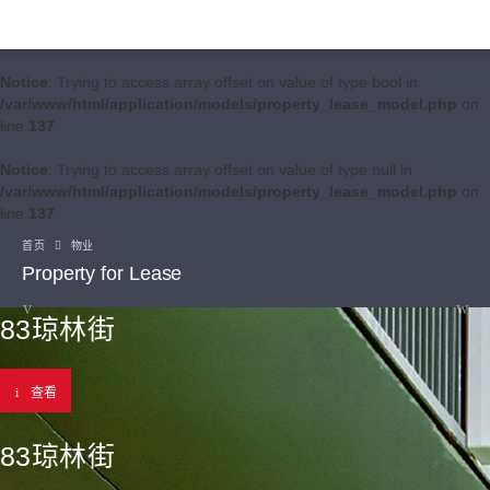
Notice
: Trying to access array offset on value of type bool in
/var/www/html/application/models/property_lease_model.php
on
line
137
Notice
: Trying to access array offset on value of type null in
/var/www/html/application/models/property_lease_model.php
on
line
137
首页
物业
Property for Lease
83琼林街
查看
83琼林街