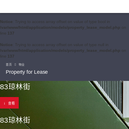
Notice
: Trying to access array offset on value of type bool in
/var/www/html/application/models/property_lease_model.php
on
line
137
Notice
: Trying to access array offset on value of type null in
/var/www/html/application/models/property_lease_model.php
on
line
137
首页
物业
Property for Lease
83琼林街
查看
83琼林街