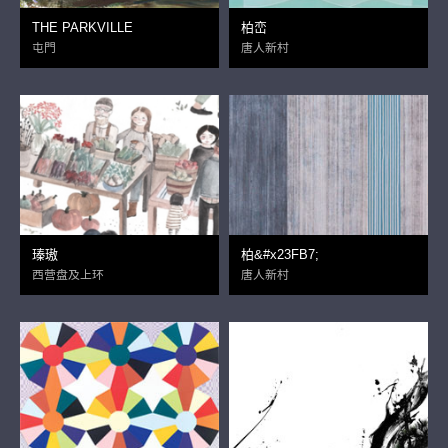
THE PARKVILLE
柏峦
屯門
唐人新村
瑧璈
柏&#x23FB7;
西营盘及上环
唐人新村