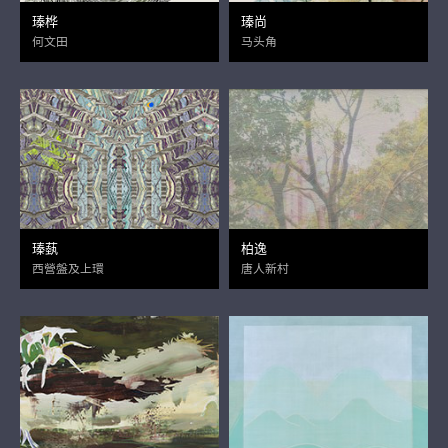
瑧桦
瑧尚
何文田
马头角
瑧蓺
柏逸
西營盤及上環
唐人新村