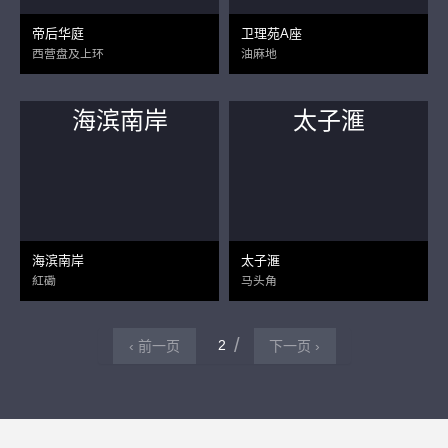
帝后华庭
卫理苑A座
西营盘及上环
油麻地
海滨南岸
太子滙
海滨南岸
太子滙
紅磡
马头角
2
‹ 前一页
下一页 ›