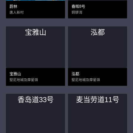
蔚林
春晖8号
唐人新村
铜锣湾
宝雅山
泓都
宝雅山
泓都
堅尼地城及摩星嶺
堅尼地城及摩星嶺
香岛道33号
麦当劳道11号