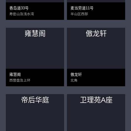
香岛道33号
麦当劳道11号
寿臣山及浅水湾
半山区西部
雍慧阁
傲龙轩
雍慧阁
傲龙轩
西营盘及上环
北角
帝后华庭
卫理苑A座