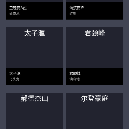
卫理苑A座
海滨南岸
油麻地
紅磡
太子滙
君颐峰
太子滙
君颐峰
马头角
油麻地
郝德杰山
尔登豪庭