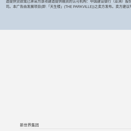
造提供贷款或已承诺为该项建造提供融资的认可机构：中国建设银行（亚洲）股
司。本广告由发展项目(即:「天生楼」(THE PARKVILLE))之卖方发布。
新世界集团