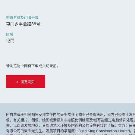
街道名称及门牌号数
屯门乡事会路88号
区域
屯門
请浏览物业网页下载成交纪录册。
浏览网页
所有曾载于相关销售安排文件内的天生楼住宅物业已全部售出，卖方已经终止发展
像。有关相片、图像、绘图或素描并非按照比例绘画及/或可能经过电脑修饰处理
察，以对该发展地盘、其周边地区环境及附近的公共设施有较佳了解。卖方：民
有限公司的梁少光先生。发展项目的承建商：Build King Construction