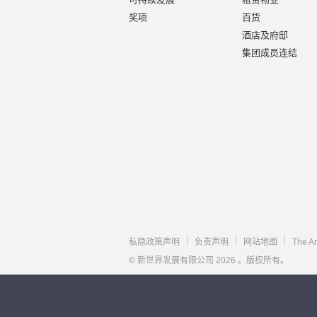
奖项
百货
酒店及府邸
集团成员连结
私隐政策声明
负责声明
网站地图
The A
© 新世界发展有限公司 2026 。版权所有。