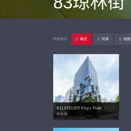
83琼林街
所有物业
格式
列表
地图
K11 ATELIER King’s Road
鲗鱼涌