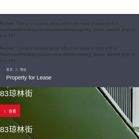
Notice
: Trying to access array offset on value of type bool in
/var/www/html/application/models/property_lease_model.php
on
line
137
Notice
: Trying to access array offset on value of type null in
/var/www/html/application/models/property_lease_model.php
on
line
137
首页
物业
Property for Lease
83琼林街
查看
83琼林街