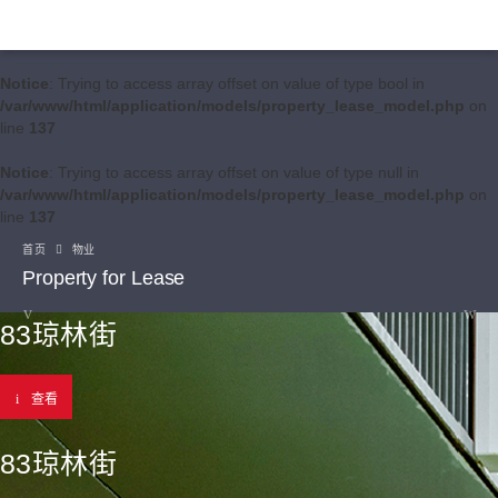
Notice
: Trying to access array offset on value of type bool in
/var/www/html/application/models/property_lease_model.php
on
line
137
Notice
: Trying to access array offset on value of type null in
/var/www/html/application/models/property_lease_model.php
on
line
137
首页
物业
Property for Lease
83琼林街
查看
83琼林街