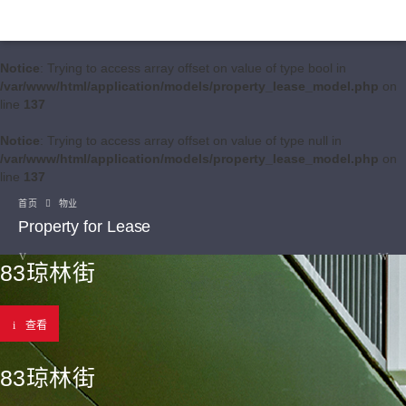
Notice
: Trying to access array offset on value of type bool in
/var/www/html/application/models/property_lease_model.php
on
line
137
Notice
: Trying to access array offset on value of type null in
/var/www/html/application/models/property_lease_model.php
on
line
137
首页
物业
Property for Lease
83琼林街
查看
83琼林街