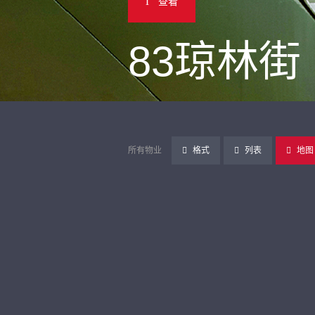
查看
83琼林街
所有物业
格式
列表
地图