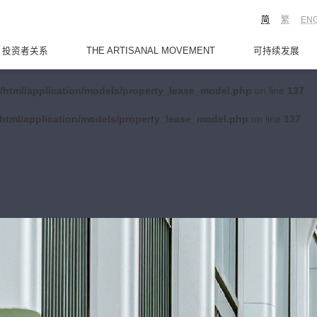
简
繁
EN
投资者关系
THE ARTISANAL MOVEMENT
可持续发展
/html/application/models/property_lease_model.php
on line
137
html/application/models/property_lease_model.php
on line
137