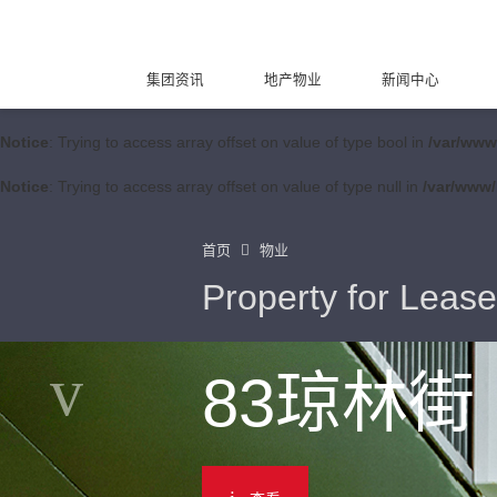
集团资讯
地产物业
新闻中心
Notice
: Trying to access array offset on value of type bool in
/var/www
Notice
: Trying to access array offset on value of type null in
/var/www/
首页
物业
Property for Lease
83琼林街