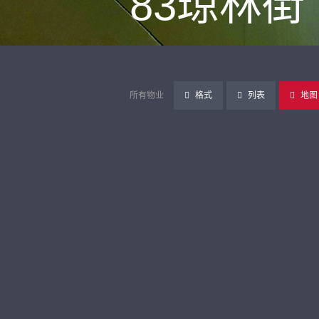
83琼林街
所有物业
格式
列表
地图