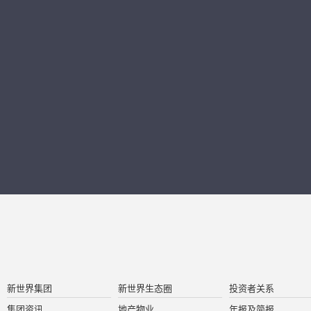
新世界集团
新世界生态圈
投资者关系
集团资讯
地产物业
年报及简报