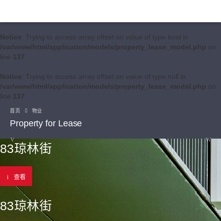
Notice
: Trying to access array offset on value of type bool in
/var/www/html/application/models/property_lease_model.php
on
line
137
Notice
: Trying to access array offset on value of type null in
/var/www/html/application/models/property_lease_model.php
on
line
137
首页
物业
Property for Lease
83琼林街
查看
83琼林街