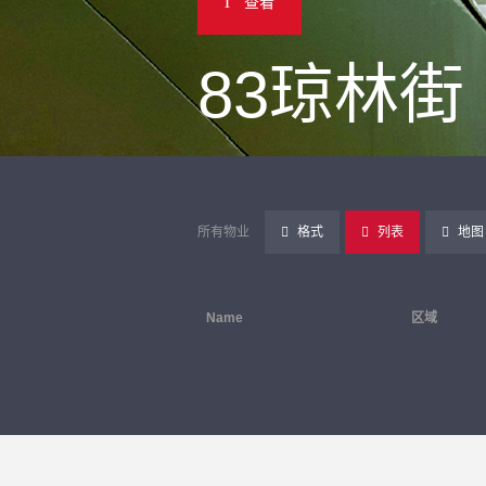
查看
83琼林街
所有物业
格式
列表
地图
Name
区域