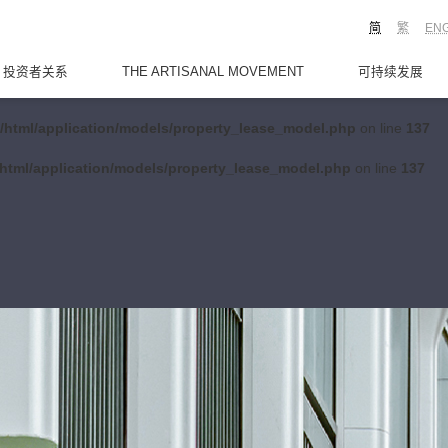
简
繁
EN
投资者关系
THE ARTISANAL MOVEMENT
可持续发展
/html/application/models/property_lease_model.php
on line
137
html/application/models/property_lease_model.php
on line
137