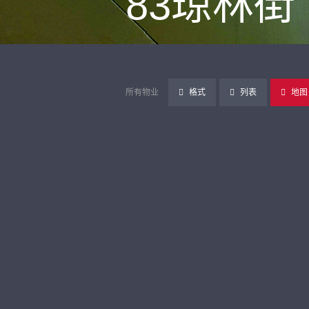
83琼林街
所有物业
格式
列表
地图