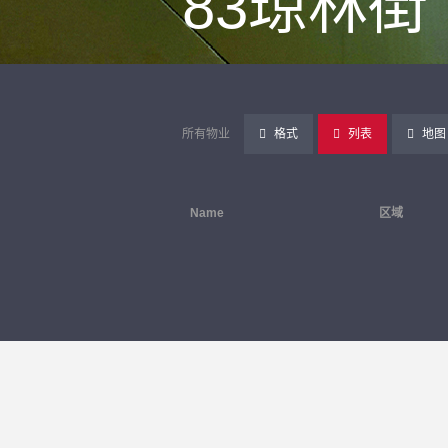
83琼林街
所有物业
格式
列表
地图
Name
区域