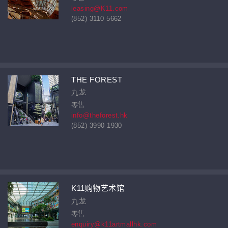
leasing@K11.com
(852) 3110 5662
THE FOREST
九龙
零售
info@theforest.hk
(852) 3990 1930
K11购物艺术馆
九龙
零售
enquiry@k11artmallhk.com