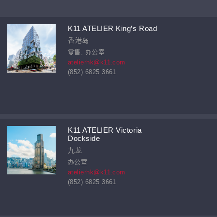
K11 ATELIER King’s Road
香港岛
零售, 办公室
atelierhk@k11.com
(852) 6825 3661
K11 ATELIER Victoria
Dockside
九龙
办公室
atelierhk@k11.com
(852) 6825 3661