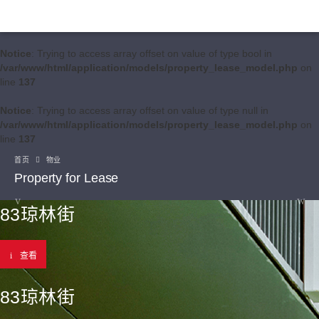
Notice
: Trying to access array offset on value of type bool in
/var/www/html/application/models/property_lease_model.php
on
line
137
Notice
: Trying to access array offset on value of type null in
/var/www/html/application/models/property_lease_model.php
on
line
137
首页
物业
Property for Lease
83琼林街
查看
83琼林街