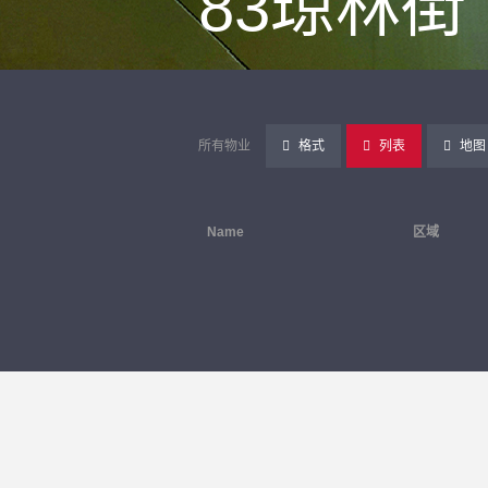
83琼林街
所有物业
格式
列表
地图
Name
区域