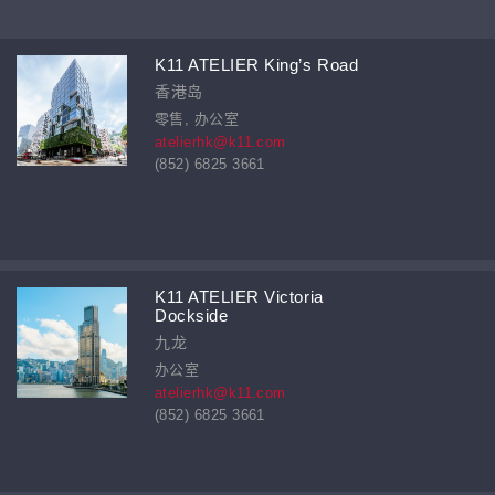
K11 ATELIER King’s Road
香港岛
零售, 办公室
atelierhk@k11.com
(852) 6825 3661
K11 ATELIER Victoria
Dockside
九龙
办公室
atelierhk@k11.com
(852) 6825 3661